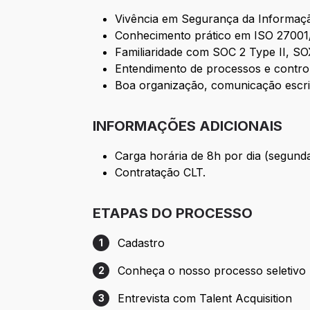
Vivência em Segurança da Informaçã
Conhecimento prático em ISO 27001/
Familiaridade com SOC 2 Type II, S
Entendimento de processos e control
Boa organização, comunicação escrit
INFORMAÇÕES ADICIONAIS
Carga horária de 8h por dia (segun
Contratação CLT.
ETAPAS DO PROCESSO
Cadastro
1
Etapa 1: Cadastro
Conheça o nosso processo seletivo
2
Etapa 2: Conheça o nosso processo selet
Entrevista com Talent Acquisition
3
Etapa 3: Entrevista com Talent Acquisitio