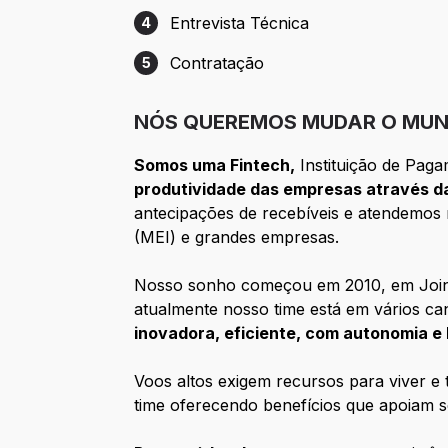
Entrevista Técnica
4
Etapa 4: Entrevista Técnica
Contratação
5
Etapa 5: Contratação
NÓS QUEREMOS MUDAR O MUN
Somos uma Fintech,
Instituição de Paga
produtividade das empresas através da
antecipações de recebíveis e atendemos m
(MEI) e grandes empresas.
Nosso sonho começou em 2010, em Joinvi
atualmente nosso time está em vários can
inovadora, eficiente, com autonomia e 
Voos altos exigem recursos para viver e 
time oferecendo benefícios que apoiam s