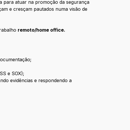
sta para atuar na promoção da segurança
asçam e cresçam pautados numa visão de
trabalho
remoto/home office.
 documentação;
DSS e SOX);
ando evidências e respondendo a