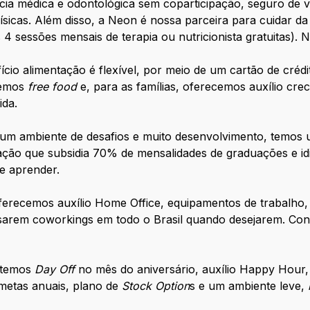
cia médica e odontológica sem coparticipação, seguro de v
físicas. Além disso, a Neon é nossa parceira para cuidar da
 4 sessões mensais de terapia ou nutricionista gratuitas)
cio alimentação é flexível, por meio de um cartão de crédi
temos
free food
e, para as famílias, oferecemos auxílio cre
ida.
 um ambiente de desafios e muito desenvolvimento, temos 
ucação que subsidia 70% de mensalidades de graduações e 
de aprender.
erecemos auxílio Home Office, equipamentos de trabalho, 
arem coworkings em todo o Brasil quando desejarem. Con
temos
Day Off
no mês do aniversário, auxílio Happy Hour,
metas anuais, plano de
Stock Option
s e um ambiente leve,