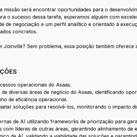
ua missão será encontrar oportunidades para o desenvolv
 Para o sucesso dessa tarefa, esperamos alguém com excel
e de negociação e um perfil analítico e orientado à execuç
tados concretos.
m Joinville? Sem problema, essa posição também oferece a
IÇÕES
cessos operacionais do Asaas.
de diversas áreas de negócio do Asaas, identificando opor
o de eficiência operacional.
rojetar soluções para resolvê-los, monitorando o impacto di
nternas de AI utilizando frameworks de priorização para gar
 com líderes de outras áreas, garantindo alinhamento de e
nico de AI, validando a viabilidade das soluções e garantin