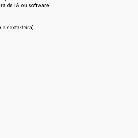
ura de IA ou software
 a sexta-feira)
ivo
n
tos