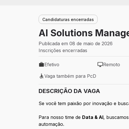
Candidaturas encerradas
AI Solutions Manag
Publicada em 08 de maio de 2026
Inscrições encerradas
Efetivo
Remoto
Tipo de vaga: Efetivo
Modelo de tra
Vaga também para PcD
Vaga também para PcD
DESCRIÇÃO DA VAGA
Se você tem paixão por inovação e busca
Para nosso time de
Data & AI
, buscamos 
automação.