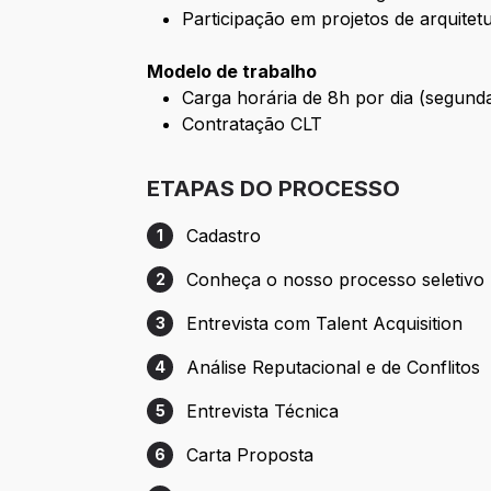
Participação em projetos de arquitet
Modelo de trabalho
Carga horária de 8h por dia (segunda
Contratação CLT
ETAPAS DO PROCESSO
Cadastro
1
Etapa 1: Cadastro
Conheça o nosso processo seletivo
2
Etapa 2: Conheça o nosso processo selet
Entrevista com Talent Acquisition
3
Etapa 3: Entrevista com Talent Acquisitio
Análise Reputacional e de Conflitos
4
Etapa 4: Análise Reputacional e de Confli
Entrevista Técnica
5
Etapa 5: Entrevista Técnica
Carta Proposta
6
Etapa 6: Carta Proposta