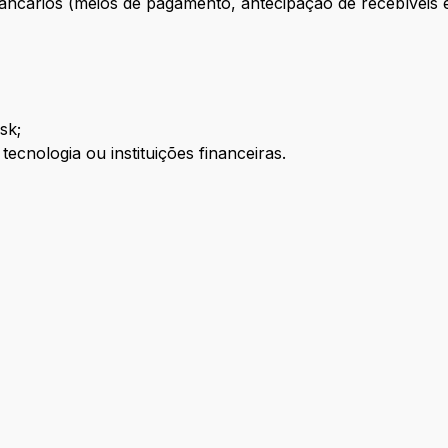
cários (meios de pagamento, antecipação de recebíveis e 
sk;
ecnologia ou instituições financeiras.