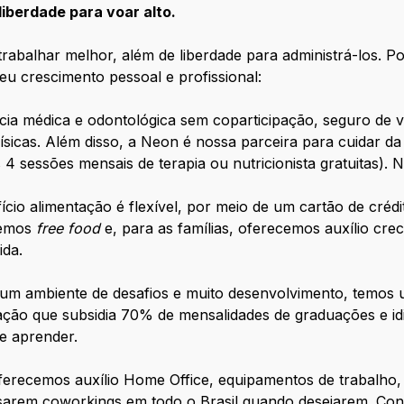
liberdade para voar alto.
trabalhar melhor, além de liberdade para administrá-los. 
eu crescimento pessoal e profissional:
cia médica e odontológica sem coparticipação, seguro de v
físicas. Além disso, a Neon é nossa parceira para cuidar da
 4 sessões mensais de terapia ou nutricionista gratuitas)
cio alimentação é flexível, por meio de um cartão de crédi
temos
free food
e, para as famílias, oferecemos auxílio cre
ida.
 um ambiente de desafios e muito desenvolvimento, temos 
ucação que subsidia 70% de mensalidades de graduações e 
de aprender.
erecemos auxílio Home Office, equipamentos de trabalho, 
arem coworkings em todo o Brasil quando desejarem. Con