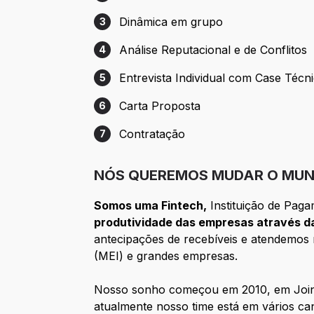
Etapa 2: Aguarde as próximas etapas
Dinâmica em grupo
3
Etapa 3: Dinâmica em grupo
Análise Reputacional e de Conflitos
4
Etapa 4: Análise Reputacional e de Confli
Entrevista Individual com Case Técn
5
Etapa 5: Entrevista Individual com Case 
Carta Proposta
6
Etapa 6: Carta Proposta
Contratação
7
Etapa 7: Contratação
NÓS QUEREMOS MUDAR O MUN
Somos uma Fintech,
Instituição de Paga
produtividade das empresas através da
antecipações de recebíveis e atendemos m
(MEI) e grandes empresas.
Nosso sonho começou em 2010, em Joinvi
atualmente nosso time está em vários can